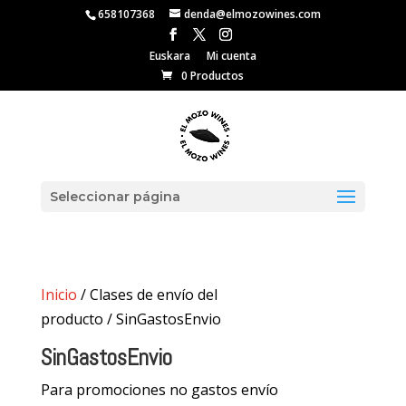
658107368
denda@elmozowines.com
Euskara
Mi cuenta
0 Productos
Seleccionar página
Inicio
/ Clases de envío del
producto / SinGastosEnvio
SinGastosEnvio
Para promociones no gastos envío