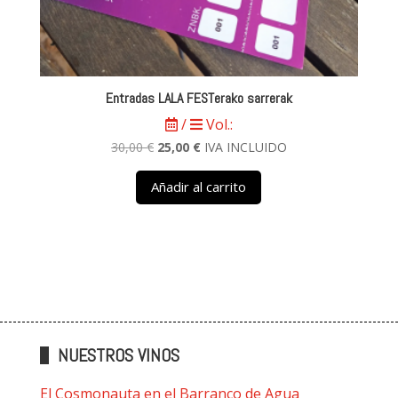
Entradas LALA FESTerako sarrerak
/
Vol.:
El
El
30,00
€
25,00
€
IVA INCLUIDO
precio
precio
Añadir al carrito
original
actual
era:
es:
30,00 €.
25,00 €.
NUESTROS VINOS
El Cosmonauta en el Barranco de Agua