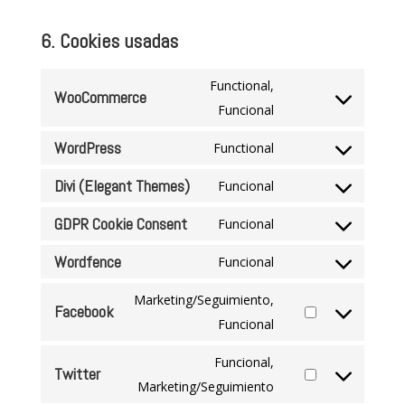
6. Cookies usadas
Functional,
WooCommerce
Consent
Funcional
to
WordPress
Functional
service
Consent
woocommerce
Divi (Elegant Themes)
to
Funcional
Consent
service
GDPR Cookie Consent
to
Funcional
wordpress
Consent
service
Wordfence
to
Funcional
divi-
Consent
service
(elegant-
to
Marketing/Seguimiento,
gdpr-
Facebook
themes)
service
Consent
Funcional
cookie-
wordfence
to
consent
Funcional,
Twitter
service
Consent
Marketing/Seguimiento
facebook