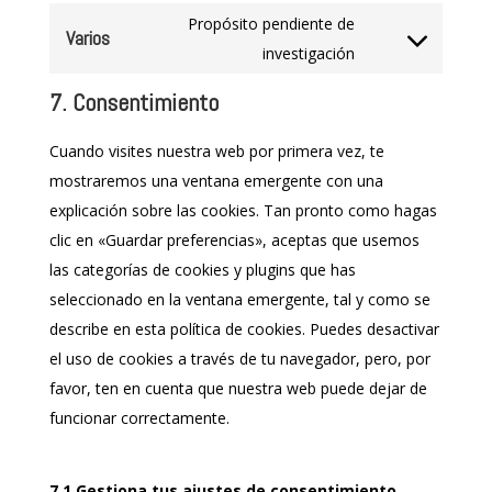
to
Propósito pendiente de
Varios
service
Consent
investigación
twitter
to
7. Consentimiento
service
varios
Cuando visites nuestra web por primera vez, te
mostraremos una ventana emergente con una
explicación sobre las cookies. Tan pronto como hagas
clic en «Guardar preferencias», aceptas que usemos
las categorías de cookies y plugins que has
seleccionado en la ventana emergente, tal y como se
describe en esta política de cookies. Puedes desactivar
el uso de cookies a través de tu navegador, pero, por
favor, ten en cuenta que nuestra web puede dejar de
funcionar correctamente.
7.1 Gestiona tus ajustes de consentimiento