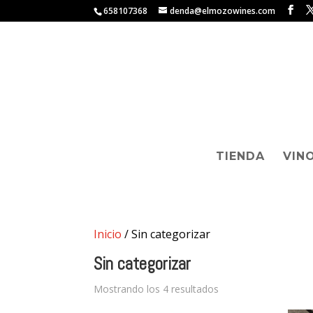
658107368
denda@elmozowines.com
TIENDA
VIN
Inicio
/ Sin categorizar
Sin categorizar
Mostrando los 4 resultados