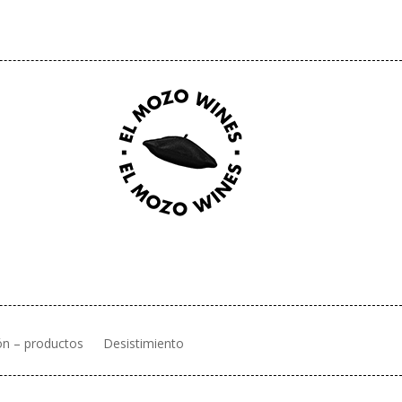
ón – productos
Desistimiento