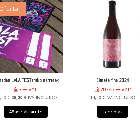
¡Oferta!
radas LALA FESTerako sarrerak
Clarete fino 2024
/
Vol.:
2024 /
Vol.:
El
El
,00
€
25,00
€
IVA INCLUIDO
14,00
€
IVA INCLUIDO
precio
precio
Añadir al carrito
Leer más
original
actual
era:
es:
30,00 €.
25,00 €.