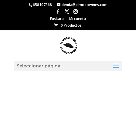
658107368
denda@elmozowines.com
Euskara
Mi cuenta
0 Productos
Seleccionar página