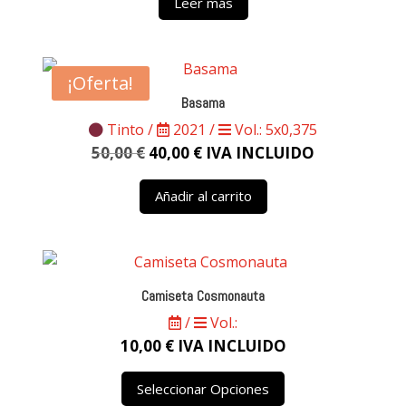
Leer más
¡Oferta!
Basama
Tinto /
2021 /
Vol.: 5x0,375
El
El
50,00
€
40,00
€
IVA INCLUIDO
precio
precio
Añadir al carrito
original
actual
era:
es:
50,00 €.
40,00 €.
Camiseta Cosmonauta
/
Vol.:
10,00
€
IVA INCLUIDO
Este
Seleccionar Opciones
producto