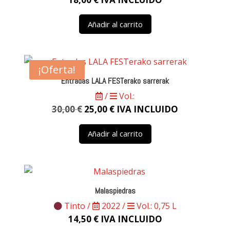
Añadir al carrito
¡Oferta!
Entradas LALA FESTerako sarrerak
/
Vol.:
El
El
30,00
€
25,00
€
IVA INCLUIDO
precio
precio
Añadir al carrito
original
actual
era:
es:
30,00 €.
25,00 €.
Malaspiedras
Tinto /
2022 /
Vol.: 0,75 L
14,50
€
IVA INCLUIDO